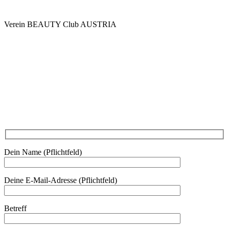
Verein BEAUTY Club AUSTRIA
Mo - Do 7.00 - 16.30, Fr 8.00 - 12.00, Sa und So geschlossen
0680 2423041
Am Kräutergarten 6, Ober-Grafendorf
Mitglied werden: mail@beautyclub-austria.at
Informationen: office@beautyclub-austria.at
Kontakt
Dein Name (Pflichtfeld)
Deine E-Mail-Adresse (Pflichtfeld)
Betreff