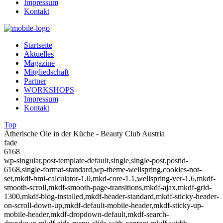
Impressum
Kontakt
Startseite
Aktuelles
Magazine
Mitgliedschaft
Partner
WORKSHOPS
Impressum
Kontakt
Top
Ätherische Öle in der Küche - Beauty Club Austria
fade
6168
wp-singular,post-template-default,single,single-post,postid-
6168,single-format-standard,wp-theme-wellspring,cookies-not-
set,mkdf-bmi-calculator-1.0,mkd-core-1.1,wellspring-ver-1.6,mkdf-
smooth-scroll,mkdf-smooth-page-transitions,mkdf-ajax,mkdf-grid-
1300,mkdf-blog-installed,mkdf-header-standard,mkdf-sticky-header-
on-scroll-down-up,mkdf-default-mobile-header,mkdf-sticky-up-
mobile-header,mkdf-dropdown-default,mkdf-search-