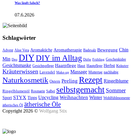
Was läuft falsch?
07.6.2026
Schlagwörter
Aromatherapie
Chin
Bewegung
Aromaküche
Advent
Aloe Vera
Badesalz
DIY
DIY im Alltag
Min
Geschenkidee
Deo
Düfte
Frühling
Gesichtsmaske
Haarpflege
Herbst
Haut
Kräuter
Gesichtspflege
Hautpflege
Kräuterwissen
Massage
Lavendel
Muttertag
nachhaltig
Make-up
Rezept
Naturkosmetik
Peeling
Ringelblume
Ostern
selbstgemacht
Sommer
Ringelblumenöl
Rosmarin
Salbei
Upcycling
Weihnachten
Winter
STYX
Tipps
Sport
Wohlfühlmomente
ätherische Öle
ätherisches Öl
Copyright 2026 ©
Wolfgang Stix