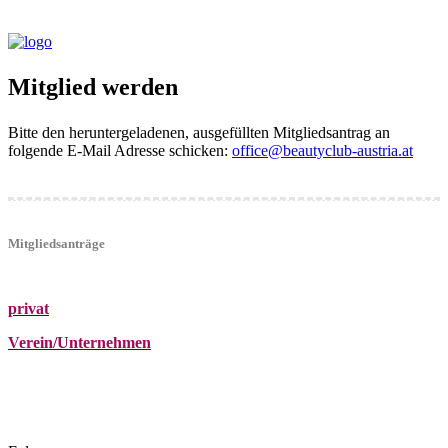
Mitglied werden
Bitte den heruntergeladenen, ausgefüllten Mitgliedsantrag an
folgende E-Mail Adresse schicken:
office@beautyclub-austria.at
Mitgliedsanträge
privat
Verein/Unternehmen
+43 (0)680 2423041
Am Kräutergarten 6, Ober-Grafendorf
office@beautyclub-austria.at