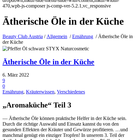
dropdown,mkdf-side-menu-slide-with-content,mkdf-width-
470,wpb-js-composer js-comp-ver-5.2.1,vc_responsive
Ätherische Öle in der Küche
Beauty Club Austria
/
Allgemein
/
Ernährung
/
Ätherische Öle in
der Küche
Ätherische Öle in der Küche
6. März 2022
9
0
Ernährung
,
Kräuterwissen
,
Verschiedenes
„Aromaküche“ Teil 3
— Ätherische Öle können praktische Helfer in der Küche sein.
Durch die richtige Auswahl und Einsatz kannst du von den
gesunden Effekten der Kräuter und Gewürze profitieren. …und
manchmal genügt ein einziger Tropfen! In unserem 3. Teil der