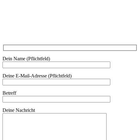
Am Kräutergarten 6, Ober-Grafendorf
Mitglied werden: mail@beautyclub-austria.at
Informationen: office@beautyclub-austria.at
Kontakt
Dein Name (Pflichtfeld)
Deine E-Mail-Adresse (Pflichtfeld)
Betreff
Deine Nachricht