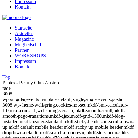
Impressum
Kontakt
Startseite
Aktuelles
Magazine
Mitgliedschaft
Partner
WORKSHOPS
Impressum
Kontakt
Top
Pilates - Beauty Club Austria
fade
3008
wp-singular,events-template-default,single,single-events,postid-
3008,wp-theme-wellspring,cookies-not-set,mkdf-bmi-calculator-
1.0,mkd-core-1.1,wellspring-ver-1.6,mkdf-smooth-scroll,mkdf-
smooth-page-transitions,mkdf-ajax,mkdf-grid-1300,mkdf-blog-
installed,mkdf-header-standard,mkdf-sticky-header-on-scroll-down-
up,mkdf-default-mobile-header,mkdf-sticky-up-mobile-header,mkdf-
dropdown-default,mkdf-search-dropdown,mkdf-side-menu-slide-