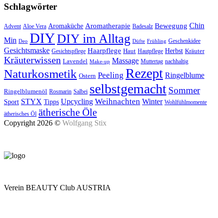
Schlagwörter
Aromatherapie
Chin
Bewegung
Aromaküche
Advent
Aloe Vera
Badesalz
DIY
DIY im Alltag
Min
Geschenkidee
Deo
Düfte
Frühling
Gesichtsmaske
Haarpflege
Herbst
Haut
Kräuter
Gesichtspflege
Hautpflege
Kräuterwissen
Massage
Lavendel
Muttertag
nachhaltig
Make-up
Rezept
Naturkosmetik
Peeling
Ringelblume
Ostern
selbstgemacht
Sommer
Ringelblumenöl
Rosmarin
Salbei
Upcycling
Weihnachten
Winter
STYX
Tipps
Sport
Wohlfühlmomente
ätherische Öle
ätherisches Öl
Copyright 2026 ©
Wolfgang Stix
Verein BEAUTY Club AUSTRIA
Mo - Do 7.00 - 16.30, Fr 8.00 - 12.00, Sa und So geschlossen
0680 2423041