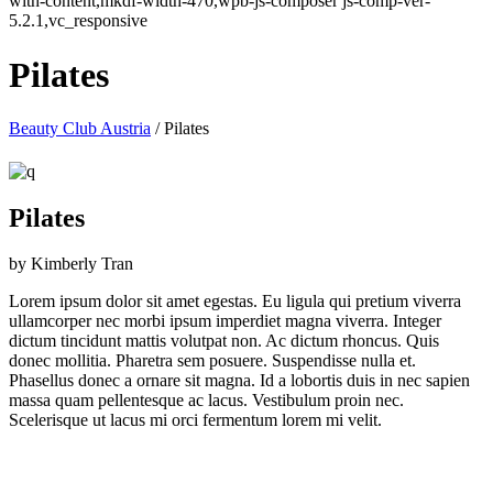
with-content,mkdf-width-470,wpb-js-composer js-comp-ver-
5.2.1,vc_responsive
Pilates
Beauty Club Austria
/
Pilates
Pilates
by Kimberly Tran
Lorem ipsum dolor sit amet egestas. Eu ligula qui pretium viverra
ullamcorper nec morbi ipsum imperdiet magna viverra. Integer
dictum tincidunt mattis volutpat non. Ac dictum rhoncus. Quis
donec mollitia. Pharetra sem posuere. Suspendisse nulla et.
Phasellus donec a ornare sit magna. Id a lobortis duis in nec sapien
massa quam pellentesque ac lacus. Vestibulum proin nec.
Scelerisque ut lacus mi orci fermentum lorem mi velit.