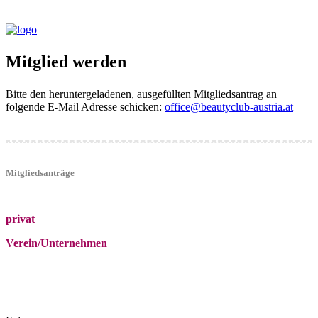
Mitglied werden
Bitte den heruntergeladenen, ausgefüllten Mitgliedsantrag an
folgende E-Mail Adresse schicken:
office@beautyclub-austria.at
Mitgliedsanträge
privat
Verein/Unternehmen
+43 (0)680 2423041
Am Kräutergarten 6, Ober-Grafendorf
office@beautyclub-austria.at