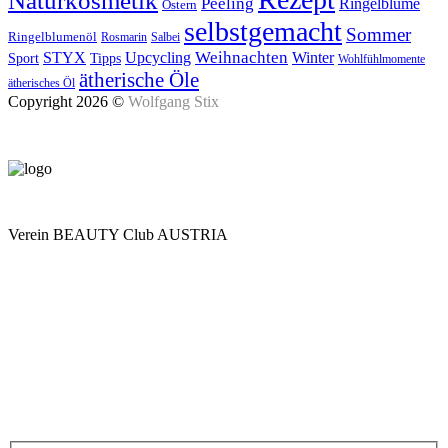
Naturkosmetik
Peeling
Ringelblume
Ostern
selbstgemacht
Sommer
Ringelblumenöl
Rosmarin
Salbei
Upcycling
Weihnachten
Winter
STYX
Tipps
Sport
Wohlfühlmomente
ätherische Öle
ätherisches Öl
Copyright 2026 ©
Wolfgang Stix
Verein BEAUTY Club AUSTRIA
Mo - Do 7.00 - 16.30, Fr 8.00 - 12.00, Sa und So geschlossen
0680 2423041
Am Kräutergarten 6, Ober-Grafendorf
Mitglied werden: mail@beautyclub-austria.at
Informationen: office@beautyclub-austria.at
Kontakt