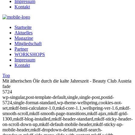
Impressum
Kontakt
Startseite
Aktuelles
Magazine
Mitgliedschaft
Partner
WORKSHOPS
Impressum
Kontakt
Top
Mit ätherischen Öle durch die kalte Jahreszeit - Beauty Club Austria
fade
5724
wp-singular,post-template-default,single,single-post,postid-
5724,single-format-standard,wp-theme-wellspring,cookies-not-
set,mkdf-bmi-calculator-1.0,mkd-core-1.1,wellspring-ver-1.6,mkdf-
smooth-scroll,mkdf-smooth-page-transitions,mkdf-ajax,mkdf-grid-
1300,mkdf-blog-installed,mkdf-header-standard,mkdf-sticky-header-
on-scroll-down-up,mkdf-default-mobile-header,mkdf-sticky-up-
mobile-header,mkdf-dropdown-default,mkdf-search-