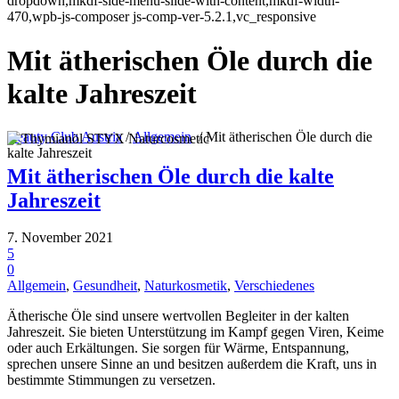
dropdown,mkdf-side-menu-slide-with-content,mkdf-width-
470,wpb-js-composer js-comp-ver-5.2.1,vc_responsive
Mit ätherischen Öle durch die
kalte Jahreszeit
Beauty Club Austria
/
Allgemein
/
Mit ätherischen Öle durch die
kalte Jahreszeit
Mit ätherischen Öle durch die kalte
Jahreszeit
7. November 2021
5
0
Allgemein
,
Gesundheit
,
Naturkosmetik
,
Verschiedenes
Ätherische Öle sind unsere wertvollen Begleiter in der kalten
Jahreszeit. Sie bieten Unterstützung im Kampf gegen Viren, Keime
oder auch Erkältungen. Sie sorgen für Wärme, Entspannung,
sprechen unsere Sinne an und besitzen außerdem die Kraft, uns in
bestimmte Stimmungen zu versetzen.