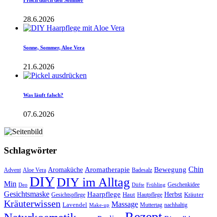
Frisch durch den Sommer
28.6.2026
Sonne, Sommer, Aloe Vera
21.6.2026
Was läuft falsch?
07.6.2026
Schlagwörter
Aromatherapie
Chin
Bewegung
Aromaküche
Advent
Aloe Vera
Badesalz
DIY
DIY im Alltag
Min
Geschenkidee
Deo
Düfte
Frühling
Gesichtsmaske
Haarpflege
Herbst
Haut
Kräuter
Gesichtspflege
Hautpflege
Kräuterwissen
Massage
Lavendel
Muttertag
nachhaltig
Make-up
Rezept