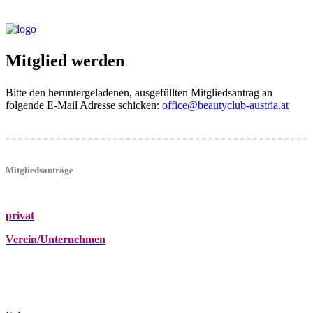
Mitglied werden
Bitte den heruntergeladenen, ausgefüllten Mitgliedsantrag an
folgende E-Mail Adresse schicken:
office@beautyclub-austria.at
Mitgliedsanträge
privat
Verein/Unternehmen
+43 (0)680 2423041
Am Kräutergarten 6, Ober-Grafendorf
office@beautyclub-austria.at