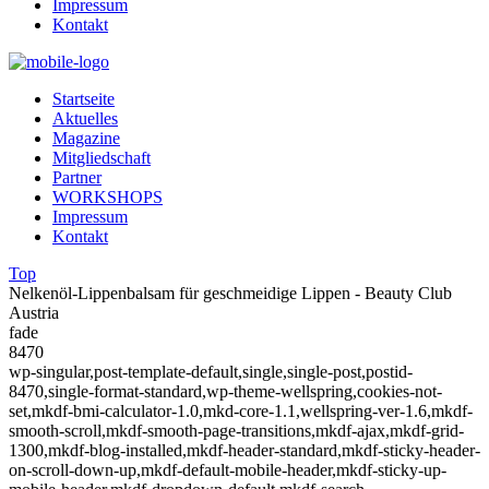
Impressum
Kontakt
Startseite
Aktuelles
Magazine
Mitgliedschaft
Partner
WORKSHOPS
Impressum
Kontakt
Top
Nelkenöl-Lippenbalsam für geschmeidige Lippen - Beauty Club
Austria
fade
8470
wp-singular,post-template-default,single,single-post,postid-
8470,single-format-standard,wp-theme-wellspring,cookies-not-
set,mkdf-bmi-calculator-1.0,mkd-core-1.1,wellspring-ver-1.6,mkdf-
smooth-scroll,mkdf-smooth-page-transitions,mkdf-ajax,mkdf-grid-
1300,mkdf-blog-installed,mkdf-header-standard,mkdf-sticky-header-
on-scroll-down-up,mkdf-default-mobile-header,mkdf-sticky-up-