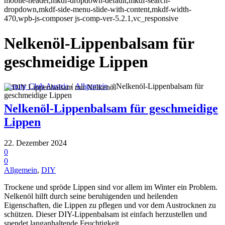
mobile-header,mkdf-dropdown-default,mkdf-search-
dropdown,mkdf-side-menu-slide-with-content,mkdf-width-
470,wpb-js-composer js-comp-ver-5.2.1,vc_responsive
Nelkenöl-Lippenbalsam für
geschmeidige Lippen
Beauty Club Austria
/
Allgemein
/
Nelkenöl-Lippenbalsam für
geschmeidige Lippen
Nelkenöl-Lippenbalsam für geschmeidige
Lippen
22. Dezember 2024
0
0
Allgemein
,
DIY
Trockene und spröde Lippen sind vor allem im Winter ein Problem.
Nelkenöl hilft durch seine beruhigenden und heilenden
Eigenschaften, die Lippen zu pflegen und vor dem Austrocknen zu
schützen. Dieser DIY-Lippenbalsam ist einfach herzustellen und
spendet langanhaltende Feuchtigkeit.