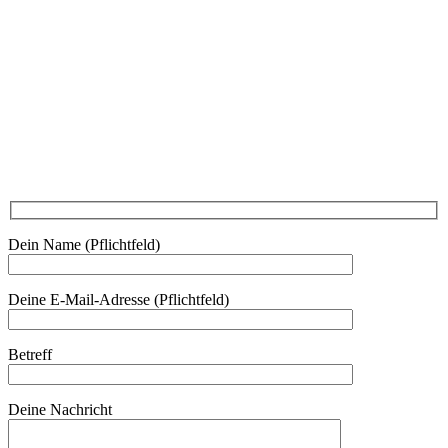
Mo - Do 7.00 - 16.30, Fr 8.00 - 12.00, Sa und So geschlossen
0680 2423041
Am Kräutergarten 6, Ober-Grafendorf
Mitglied werden: mail@beautyclub-austria.at
Informationen: office@beautyclub-austria.at
Kontakt
Dein Name (Pflichtfeld)
Deine E-Mail-Adresse (Pflichtfeld)
Betreff
Deine Nachricht