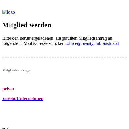
Mitglied werden
Bitte den heruntergeladenen, ausgefüllten Mitgliedsantrag an
folgende E-Mail Adresse schicken:
office@beautyclub-austria.at
Mitgliedsanträge
privat
Verein/Unternehmen
+43 (0)680 2423041
Am Kräutergarten 6, Ober-Grafendorf
office@beautyclub-austria.at