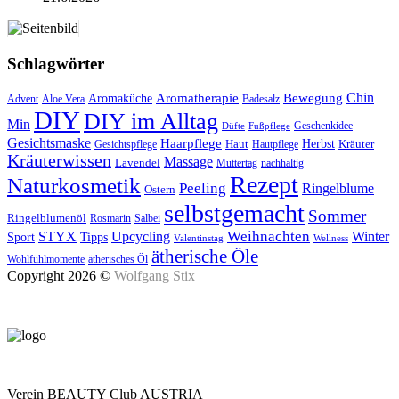
Schlagwörter
Aromatherapie
Chin
Bewegung
Aromaküche
Advent
Aloe Vera
Badesalz
DIY
DIY im Alltag
Min
Geschenkidee
Düfte
Fußpflege
Gesichtsmaske
Haarpflege
Herbst
Haut
Kräuter
Gesichtspflege
Hautpflege
Kräuterwissen
Massage
Lavendel
Muttertag
nachhaltig
Rezept
Naturkosmetik
Peeling
Ringelblume
Ostern
selbstgemacht
Sommer
Ringelblumenöl
Rosmarin
Salbei
Upcycling
Weihnachten
Winter
STYX
Tipps
Sport
Valentinstag
Wellness
ätherische Öle
Wohlfühlmomente
ätherisches Öl
Copyright 2026 ©
Wolfgang Stix
Verein BEAUTY Club AUSTRIA