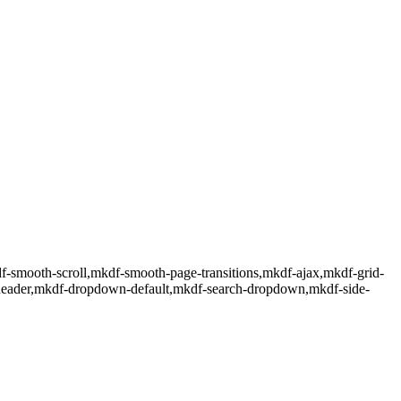
df-smooth-scroll,mkdf-smooth-page-transitions,mkdf-ajax,mkdf-grid-
-header,mkdf-dropdown-default,mkdf-search-dropdown,mkdf-side-