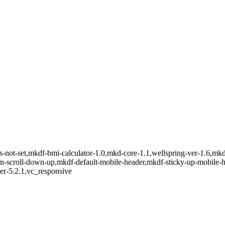
s-not-set,mkdf-bmi-calculator-1.0,mkd-core-1.1,wellspring-ver-1.6,mk
-on-scroll-down-up,mkdf-default-mobile-header,mkdf-sticky-up-mobile
er-5.2.1,vc_responsive