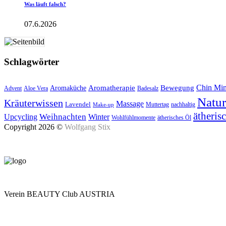
Was läuft falsch?
07.6.2026
Schlagwörter
Aromatherapie
Chin Mi
Bewegung
Aromaküche
Advent
Aloe Vera
Badesalz
Natu
Kräuterwissen
Massage
Lavendel
Muttertag
nachhaltig
Make-up
ätheris
Upcycling
Weihnachten
Winter
Wohlfühlmomente
ätherisches Öl
Copyright 2026 ©
Wolfgang Stix
Verein BEAUTY Club AUSTRIA
Mo - Do 7.00 - 16.30, Fr 8.00 - 12.00, Sa und So geschlossen
0680 2423041