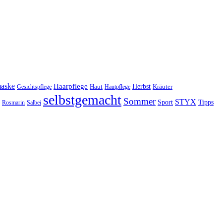
maske
Haarpflege
Herbst
Haut
Kräuter
Gesichtspflege
Hautpflege
selbstgemacht
Sommer
STYX
Tipps
Sport
Rosmarin
Salbei