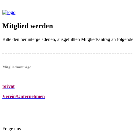
Mitglied werden
Bitte den heruntergeladenen, ausgefüllten Mitgliedsantrag an folgen
Mitgliedsanträge
privat
Verein/Unternehmen
+43 (0)680 2423041
Am Kräutergarten 6, Ober-Grafendorf
office@beautyclub-austria.at
Folge uns