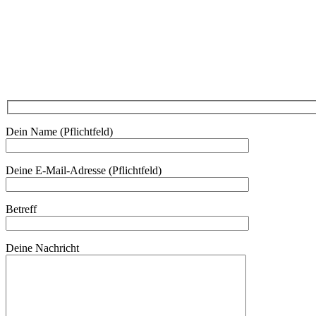
Am Kräutergarten 6, Ober-Grafendorf
Mitglied werden: mail@beautyclub-austria.at
Informationen: office@beautyclub-austria.at
Kontakt
Dein Name (Pflichtfeld)
Deine E-Mail-Adresse (Pflichtfeld)
Betreff
Deine Nachricht