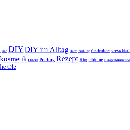
DIY
DIY im Alltag
n
Gesichts
Geschenkidee
Deo
Düfte
Frühling
Rezept
rkosmetik
Peeling
Ringelblume
Ostern
Ringelblumenöl
che Öle