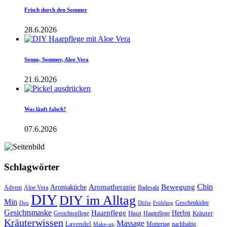
Frisch durch den Sommer
28.6.2026
Sonne, Sommer, Aloe Vera
21.6.2026
Was läuft falsch?
07.6.2026
Schlagwörter
Aromatherapie
Chin
Bewegung
Aromaküche
Advent
Aloe Vera
Badesalz
DIY
DIY im Alltag
Min
Geschenkidee
Deo
Düfte
Frühling
Gesichtsmaske
Haarpflege
Herbst
Haut
Kräuter
Gesichtspflege
Hautpflege
Kräuterwissen
Massage
Lavendel
Muttertag
nachhaltig
Make-up