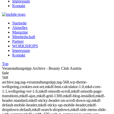
Impressum
Kontakt
Startseite
Aktuelles
Magazine
Mitgliedschaft
Partner
WORKSHOPS
Impressum
Kontakt
Top
Veranstaltungstipp Archive - Beauty Club Austria
fade
568
archive,tag,tag-veranstaltungstipp,tag-568,wp-theme-
wellspring,cookies-not-set,mkdf-bmi-calculator-1.0,mkd-core-
1.1,wellspring-ver-1.6,mkdf-smooth-scroll,mkdf-smooth-page-
transitions,mkdf-ajax,mkdf-grid-1300,mkdf-blog-installed,mkdf-
header-standard,mkdf-sticky-header-on-scroll-down-up,mkdf-
default-mobile-header,mkdf-sticky-up-mobile-header,mkdf-
dropdown-default,mkdf-search-dropdown,mkdf-side-menu-slide-