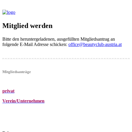
Mitglied werden
Bitte den heruntergeladenen, ausgefüllten Mitgliedsantrag an
folgende E-Mail Adresse schicken:
office@beautyclub-austria.at
Mitgliedsanträge
privat
Verein/Unternehmen
+43 (0)680 2423041
Am Kräutergarten 6, Ober-Grafendorf
office@beautyclub-austria.at