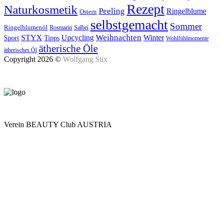
Rezept
Naturkosmetik
Peeling
Ringelblume
Ostern
selbstgemacht
Sommer
Ringelblumenöl
Rosmarin
Salbei
Upcycling
Weihnachten
Winter
STYX
Tipps
Sport
Wohlfühlmomente
ätherische Öle
ätherisches Öl
Copyright 2026 ©
Wolfgang Stix
Verein BEAUTY Club AUSTRIA
Mo - Do 7.00 - 16.30, Fr 8.00 - 12.00, Sa und So geschlossen
0680 2423041
Am Kräutergarten 6, Ober-Grafendorf
Mitglied werden: mail@beautyclub-austria.at
Informationen: office@beautyclub-austria.at
Kontakt