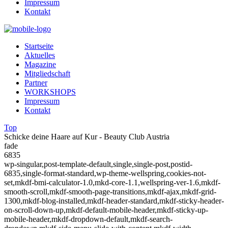
Impressum
Kontakt
Startseite
Aktuelles
Magazine
Mitgliedschaft
Partner
WORKSHOPS
Impressum
Kontakt
Top
Schicke deine Haare auf Kur - Beauty Club Austria
fade
6835
wp-singular,post-template-default,single,single-post,postid-
6835,single-format-standard,wp-theme-wellspring,cookies-not-
set,mkdf-bmi-calculator-1.0,mkd-core-1.1,wellspring-ver-1.6,mkdf-
smooth-scroll,mkdf-smooth-page-transitions,mkdf-ajax,mkdf-grid-
1300,mkdf-blog-installed,mkdf-header-standard,mkdf-sticky-header-
on-scroll-down-up,mkdf-default-mobile-header,mkdf-sticky-up-
mobile-header,mkdf-dropdown-default,mkdf-search-