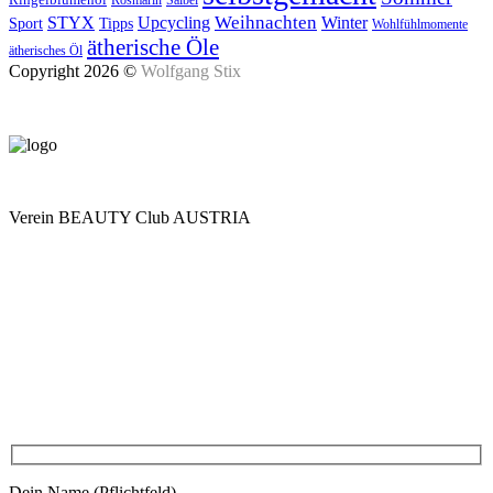
Rosmarin
Salbei
Upcycling
Weihnachten
Winter
STYX
Tipps
Sport
Wohlfühlmomente
ätherische Öle
ätherisches Öl
Copyright 2026 ©
Wolfgang Stix
Verein BEAUTY Club AUSTRIA
Mo - Do 7.00 - 16.30, Fr 8.00 - 12.00, Sa und So geschlossen
0680 2423041
Am Kräutergarten 6, Ober-Grafendorf
Mitglied werden: mail@beautyclub-austria.at
Informationen: office@beautyclub-austria.at
Kontakt
Dein Name (Pflichtfeld)