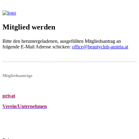
Mitglied werden
Bitte den heruntergeladenen, ausgefüllten Mitgliedsantrag an
folgende E-Mail Adresse schicken:
office@beautyclub-austria.at
Mitgliedsanträge
privat
Verein/Unternehmen
+43 (0)680 2423041
Am Kräutergarten 6, Ober-Grafendorf
office@beautyclub-austria.at