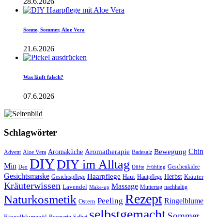
28.6.2026
Sonne, Sommer, Aloe Vera
21.6.2026
Was läuft falsch?
07.6.2026
Schlagwörter
Aromatherapie
Chin
Bewegung
Aromaküche
Advent
Aloe Vera
Badesalz
DIY
DIY im Alltag
Min
Geschenkidee
Deo
Düfte
Frühling
Gesichtsmaske
Haarpflege
Herbst
Haut
Kräuter
Gesichtspflege
Hautpflege
Kräuterwissen
Massage
Lavendel
Muttertag
nachhaltig
Make-up
Rezept
Naturkosmetik
Peeling
Ringelblume
Ostern
selbstgemacht
Sommer
Ringelblumenöl