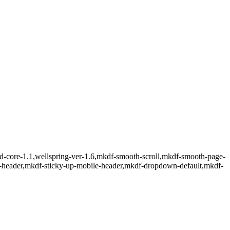
mkd-core-1.1,wellspring-ver-1.6,mkdf-smooth-scroll,mkdf-smooth-page-
le-header,mkdf-sticky-up-mobile-header,mkdf-dropdown-default,mkdf-