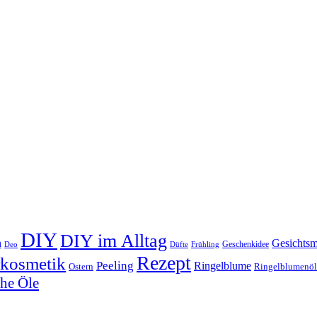
DIY
DIY im Alltag
n
Gesichts
Geschenkidee
Deo
Düfte
Frühling
Rezept
rkosmetik
Peeling
Ringelblume
Ostern
Ringelblumenöl
che Öle