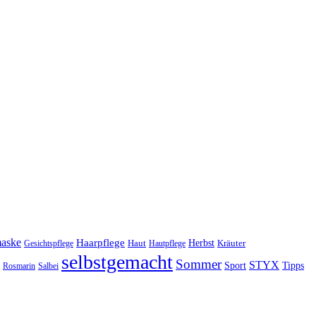
maske
Haarpflege
Herbst
Haut
Kräuter
Gesichtspflege
Hautpflege
selbstgemacht
Sommer
STYX
Tipps
Sport
Rosmarin
Salbei