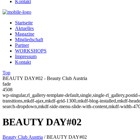
Kontakt
Startseite
Aktuelles
Magazine
Mitgliedschaft
Partner
WORKSHOPS
Impressum
Kontakt
Top
BEAUTY DAY#02 - Beauty Club Austria
fade
4508
wp-singular,rl_gallery-template-default,single,single-rl_gallery,po
transitions,mkdf-ajax,mkdf-grid-1300,mkdf-blog-installed,mkdf-hea
search-dropdown,mkdf-side-menu-slide-with-content,mkdf-width-470
BEAUTY DAY#02
Beauty Club Austria
/
BEAUTY DAY#02