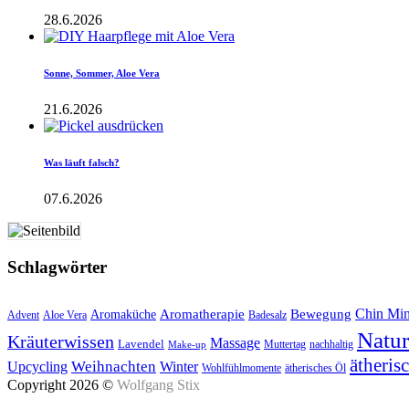
28.6.2026
Sonne, Sommer, Aloe Vera
21.6.2026
Was läuft falsch?
07.6.2026
Schlagwörter
Aromatherapie
Chin Mi
Bewegung
Aromaküche
Advent
Aloe Vera
Badesalz
Natu
Kräuterwissen
Massage
Lavendel
Muttertag
nachhaltig
Make-up
ätheris
Upcycling
Weihnachten
Winter
Wohlfühlmomente
ätherisches Öl
Copyright 2026 ©
Wolfgang Stix