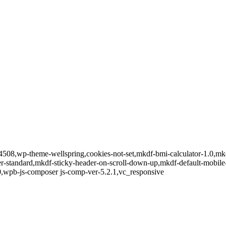
stid-4508,wp-theme-wellspring,cookies-not-set,mkdf-bmi-calculator-1.0,
der-standard,mkdf-sticky-header-on-scroll-down-up,mkdf-default-mobi
,wpb-js-composer js-comp-ver-5.2.1,vc_responsive