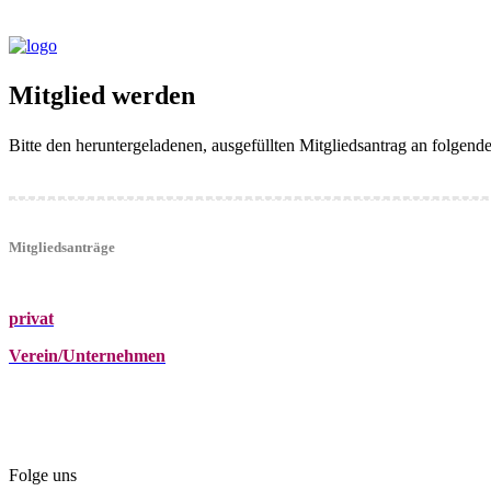
Mitglied werden
Bitte den heruntergeladenen, ausgefüllten Mitgliedsantrag an folgen
Mitgliedsanträge
privat
Verein/Unternehmen
+43 (0)680 2423041
Am Kräutergarten 6, Ober-Grafendorf
office@beautyclub-austria.at
Folge uns