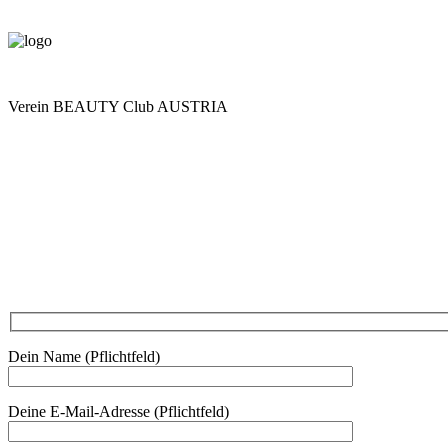
Verein BEAUTY Club AUSTRIA
Mo - Do 7.00 - 16.30, Fr 8.00 - 12.00, Sa und So geschlossen
0680 2423041
Am Kräutergarten 6, Ober-Grafendorf
Mitglied werden: mail@beautyclub-austria.at
Informationen: office@beautyclub-austria.at
Kontakt
Dein Name (Pflichtfeld)
Deine E-Mail-Adresse (Pflichtfeld)