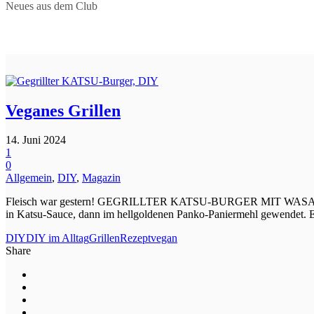
Neues aus dem Club
Veganes Grillen
14. Juni 2024
1
0
Allgemein
,
DIY
,
Magazin
Fleisch war gestern! GEGRILLTER KATSU-BURGER MIT WASABI-MAYO Mi
in Katsu-Sauce, dann im hellgoldenen Panko-Paniermehl gewendet. Ei
DIY
DIY im Alltag
Grillen
Rezept
vegan
Share