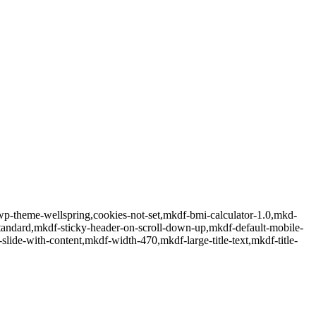
wp-theme-wellspring,cookies-not-set,mkdf-bmi-calculator-1.0,mkd-
tandard,mkdf-sticky-header-on-scroll-down-up,mkdf-default-mobile-
de-with-content,mkdf-width-470,mkdf-large-title-text,mkdf-title-