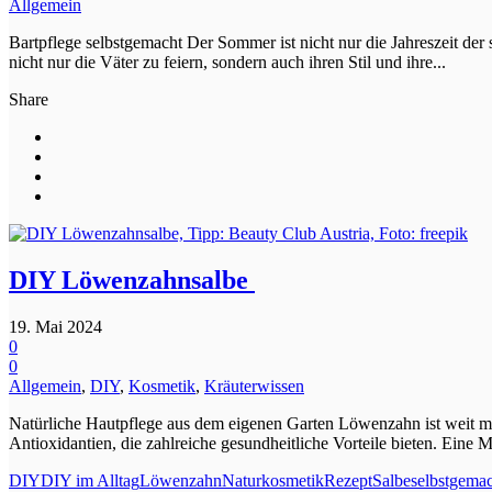
Allgemein
Bartpflege selbstgemacht Der Sommer ist nicht nur die Jahreszeit der 
nicht nur die Väter zu feiern, sondern auch ihren Stil und ihre...
Share
DIY Löwenzahnsalbe
19. Mai 2024
0
0
Allgemein
,
DIY
,
Kosmetik
,
Kräuterwissen
Natürliche Hautpflege aus dem eigenen Garten Löwenzahn ist weit me
Antioxidantien, die zahlreiche gesundheitliche Vorteile bieten. Eine M
DIY
DIY im Alltag
Löwenzahn
Naturkosmetik
Rezept
Salbe
selbstgema