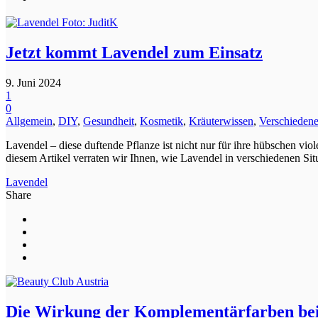
Jetzt kommt Lavendel zum Einsatz
9. Juni 2024
1
0
Allgemein
,
DIY
,
Gesundheit
,
Kosmetik
,
Kräuterwissen
,
Verschieden
Lavendel – diese duftende Pflanze ist nicht nur für ihre hübschen vio
diesem Artikel verraten wir Ihnen, wie Lavendel in verschiedenen Situ
Lavendel
Share
Die Wirkung der Komplementärfarben b