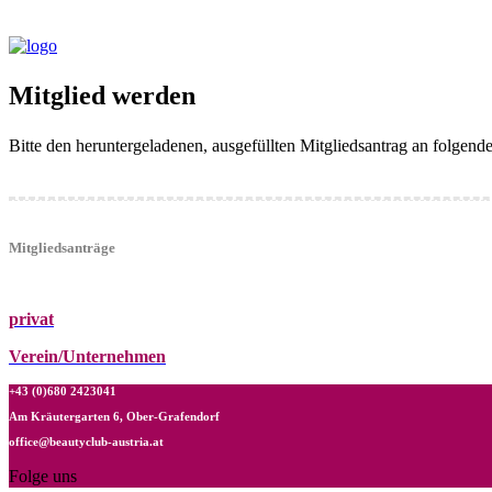
Mitglied werden
Bitte den heruntergeladenen, ausgefüllten Mitgliedsantrag an folgen
Mitgliedsanträge
privat
Verein/Unternehmen
+43 (0)680 2423041
Am Kräutergarten 6, Ober-Grafendorf
office@beautyclub-austria.at
Folge uns