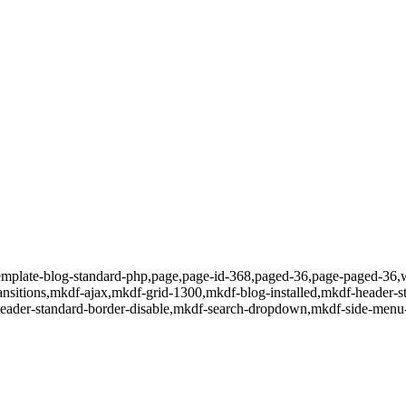
template-blog-standard-php,page,page-id-368,paged-36,page-paged-36,
ansitions,mkdf-ajax,mkdf-grid-1300,mkdf-blog-installed,mkdf-header-s
der-standard-border-disable,mkdf-search-dropdown,mkdf-side-menu-sli