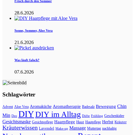
Frisch durch den Sommer
28.6.2026
Sonne, Sommer, Aloe Vera
21.6.2026
Was läuft falsch?
07.6.2026
Schlagwörter
Aromatherapie
Chin
Bewegung
Aromaküche
Advent
Aloe Vera
Badesalz
DIY
DIY im Alltag
Min
Geschenkidee
Deo
Düfte
Frühling
Gesichtsmaske
Haarpflege
Herbst
Haut
Kräuter
Gesichtspflege
Hautpflege
Kräuterwissen
Massage
Lavendel
Muttertag
nachhaltig
Make-up