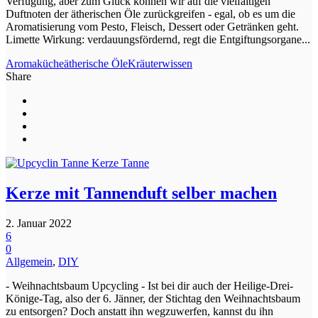
Verfügung, aber zum Glück können wir auf die vielfältigen
Duftnoten der ätherischen Öle zurückgreifen - egal, ob es um die
Aromatisierung vom Pesto, Fleisch, Dessert oder Getränken geht.
Limette Wirkung: verdauungsfördernd, regt die Entgiftungsorgane...
Aromaküche
ätherische Öle
Kräuterwissen
Share
Kerze mit Tannenduft selber machen
2. Januar 2022
6
0
Allgemein
,
DIY
- Weihnachtsbaum Upcycling - Ist bei dir auch der Heilige-Drei-
Könige-Tag, also der 6. Jänner, der Stichtag den Weihnachtsbaum
zu entsorgen? Doch anstatt ihn wegzuwerfen, kannst du ihn