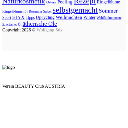
Rezept
Naturkosmetik
Peeling
Ringelblume
Ostern
selbstgemacht
Sommer
Ringelblumenöl
Rosmarin
Salbei
Upcycling
Weihnachten
Winter
STYX
Tipps
Sport
Wohlfühlmomente
ätherische Öle
ätherisches Öl
Copyright 2026 ©
Wolfgang Stix
Verein BEAUTY Club AUSTRIA
Mo - Do 7.00 - 16.30, Fr 8.00 - 12.00, Sa und So geschlossen
0680 2423041
Am Kräutergarten 6, Ober-Grafendorf
Mitglied werden: mail@beautyclub-austria.at
Informationen: office@beautyclub-austria.at