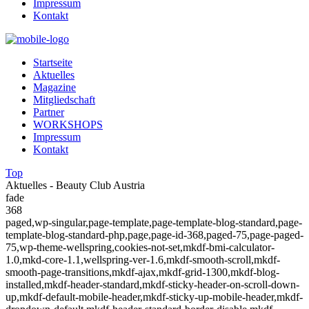
Impressum
Kontakt
Startseite
Aktuelles
Magazine
Mitgliedschaft
Partner
WORKSHOPS
Impressum
Kontakt
Top
Aktuelles - Beauty Club Austria
fade
368
paged,wp-singular,page-template,page-template-blog-standard,page-
template-blog-standard-php,page,page-id-368,paged-75,page-paged-
75,wp-theme-wellspring,cookies-not-set,mkdf-bmi-calculator-
1.0,mkd-core-1.1,wellspring-ver-1.6,mkdf-smooth-scroll,mkdf-
smooth-page-transitions,mkdf-ajax,mkdf-grid-1300,mkdf-blog-
installed,mkdf-header-standard,mkdf-sticky-header-on-scroll-down-
up,mkdf-default-mobile-header,mkdf-sticky-up-mobile-header,mkdf-