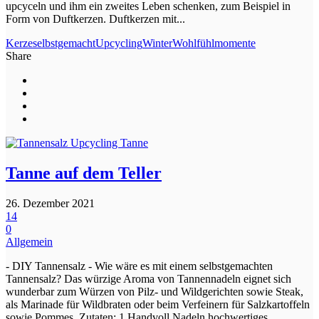
upcyceln und ihm ein zweites Leben schenken, zum Beispiel in
Form von Duftkerzen. Duftkerzen mit...
Kerze
selbstgemacht
Upcycling
Winter
Wohlfühlmomente
Share
Tanne auf dem Teller
26. Dezember 2021
14
0
Allgemein
- DIY Tannensalz - Wie wäre es mit einem selbstgemachten
Tannensalz? Das würzige Aroma von Tannennadeln eignet sich
wunderbar zum Würzen von Pilz- und Wildgerichten sowie Steak,
als Marinade für Wildbraten oder beim Verfeinern für Salzkartoffeln
sowie Pommes. Zutaten: 1 Handvoll Nadeln hochwertiges...