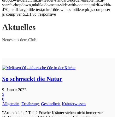
dropdown-default,mkdf-header-standard-border-disable,mkdf-
search-dropdown,mkdf-side-menu-slide-with-content,mkdf-width-
470,mkdf-large-title-text,mkdf-title-with-subtitle,wpb-js-composer
js-comp-ver-5.2.1,vc_responsive
Aktuelles
Neues aus dem Club
So schmeckt die Natur
9. Januar 2022
5
0
Allgemein
,
Ernährung
,
Gesundheit
,
Kräuterwissen
"Aromaküche" Teil 2 Frische Kräuter stehen nicht immer zur